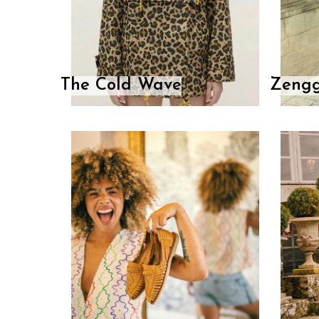
The Cold Wave
Zengg