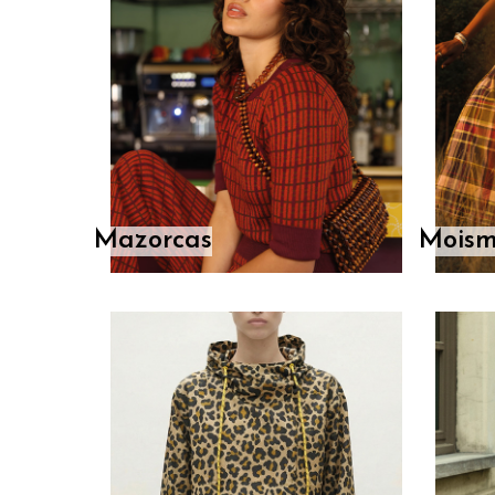
Mazorcas
Moism