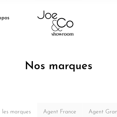
opos
Nos marques
s les marques
Agent France
Agent Gra